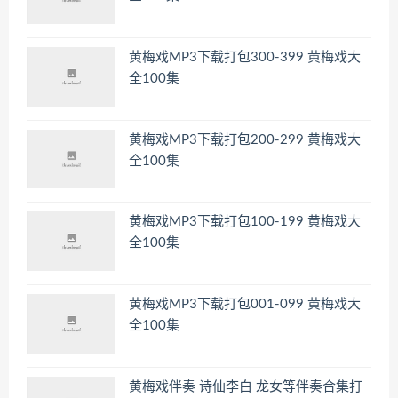
黄梅戏MP3下载打包300-399 黄梅戏大
全100集
黄梅戏MP3下载打包200-299 黄梅戏大
全100集
黄梅戏MP3下载打包100-199 黄梅戏大
全100集
黄梅戏MP3下载打包001-099 黄梅戏大
全100集
黄梅戏伴奏 诗仙李白 龙女等伴奏合集打