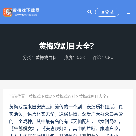
登录
黄梅戏剧目大全？
分类：
黄梅戏百科
热度：6.3K
评论：
0
当前位置：
黄梅戏下载网
黄梅戏百科
黄梅戏剧目大全？
黄梅戏是来自安庆民间流传的一个剧，表演质朴细腻，真
实活泼，语言朴实无华，通俗易懂，深受广大群众最喜爱
的一个戏种，其中最有名的有《天仙配》，《女附马》，
《
牛郎织女
》，《夫妻观灯》，其中的片断，家喻户晓，