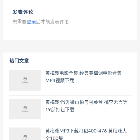
发表评论
您需要
登录
后才能发表评论
热门文章
黄梅戏电影全集 经典黄梅调电影合集
MP4视频下载
黄梅戏全剧 梁山伯与祝英台 桃李无言等
19部打包下载
黄梅戏MP3下载打包400-476 黄梅戏大
全100集