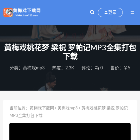
登录
黄梅戏桃花梦 梁祝 罗帕记MP3全集打包
下载
分类：
黄梅戏mp3
热度：2.3K
评论：
0
售价：￥5
当前位置：
黄梅戏下载网
黄梅戏mp3
黄梅戏桃花梦 梁祝 罗帕记
MP3全集打包下载