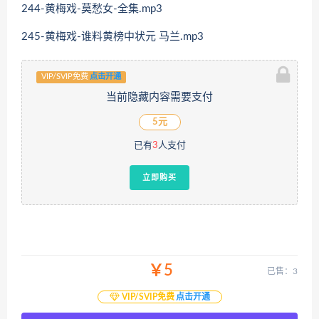
244-黄梅戏-莫愁女-全集.mp3
245-黄梅戏-谁料黄榜中状元 马兰.mp3
VIP/SVIP免费
点击开通
当前隐藏内容需要支付
5元
已有
3
人支付
立即购买
￥5
已售：3
VIP/SVIP免费
点击开通