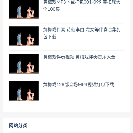
黄梅戏MP3下载打包001-099 黄梅戏大
全100集
黄梅戏伴奏 诗仙李白 龙女等伴奏合集打
包下载
黄梅戏伴奏视频 黄梅戏伴奏音乐大全
黄梅戏128部全场MP4视频打包下载
网站分类