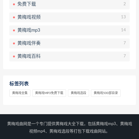
免费下载
2
黄梅戏视频
13
黄梅戏mp3
14
黄梅戏伴奏
7
黄梅戏百科
7
标签列表
黄梅戏全集
黄梅戏MP3免费下载
黄梅戏选段
黄梅戏500部目录
黄梅戏曲网是一个专门提供
黄梅戏大全下载
，包括黄梅戏mp3、黄梅戏
视频mp4、黄梅戏选段等打包下载戏曲网站。