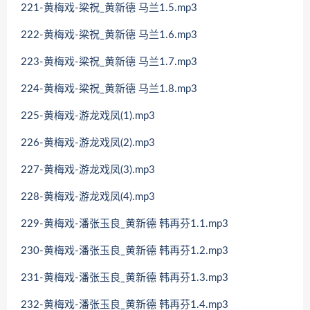
221-黄梅戏-梁祝_黄新德 马兰1.5.mp3
222-黄梅戏-梁祝_黄新德 马兰1.6.mp3
223-黄梅戏-梁祝_黄新德 马兰1.7.mp3
224-黄梅戏-梁祝_黄新德 马兰1.8.mp3
225-黄梅戏-游龙戏凤(1).mp3
226-黄梅戏-游龙戏凤(2).mp3
227-黄梅戏-游龙戏凤(3).mp3
228-黄梅戏-游龙戏凤(4).mp3
229-黄梅戏-潘张玉良_黄新德 韩再芬1.1.mp3
230-黄梅戏-潘张玉良_黄新德 韩再芬1.2.mp3
231-黄梅戏-潘张玉良_黄新德 韩再芬1.3.mp3
232-黄梅戏-潘张玉良_黄新德 韩再芬1.4.mp3