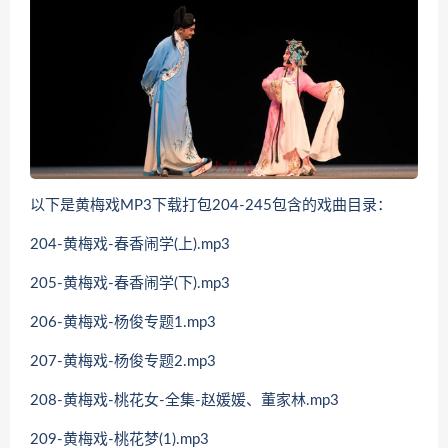
以下是黄梅戏MP3下载打包204-245包含的戏曲目录：
204-黄梅戏-春香闹学(上).mp3
205-黄梅戏-春香闹学(下).mp3
206-黄梅戏-杨俊专题1.mp3
207-黄梅戏-杨俊专题2.mp3
208-黄梅戏-桃花女-全集-赵媛媛、董家林.mp3
209-黄梅戏-桃花梦(1).mp3