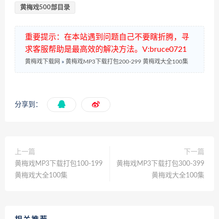
黄梅戏500部目录
重要提示：在本站遇到问题自己不要瞎折腾，寻
求客服帮助是最高效的解决方法。V:bruce0721
黄梅戏下载网
»
黄梅戏MP3下载打包200-299 黄梅戏大全100集
分享到：
上一篇
下一篇
黄梅戏MP3下载打包100-199
黄梅戏MP3下载打包300-399
黄梅戏大全100集
黄梅戏大全100集