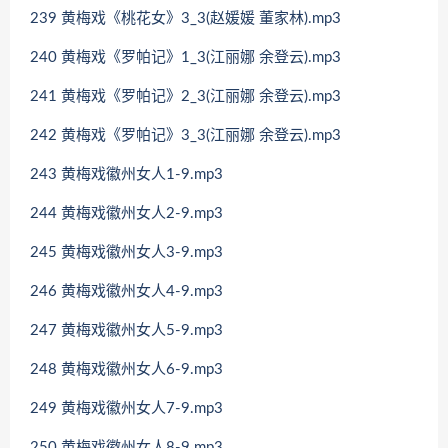
239 黄梅戏《桃花女》3_3(赵媛媛 董家林).mp3
240 黄梅戏《罗帕记》1_3(江丽娜 余登云).mp3
241 黄梅戏《罗帕记》2_3(江丽娜 余登云).mp3
242 黄梅戏《罗帕记》3_3(江丽娜 余登云).mp3
243 黄梅戏徽州女人1-9.mp3
244 黄梅戏徽州女人2-9.mp3
245 黄梅戏徽州女人3-9.mp3
246 黄梅戏徽州女人4-9.mp3
247 黄梅戏徽州女人5-9.mp3
248 黄梅戏徽州女人6-9.mp3
249 黄梅戏徽州女人7-9.mp3
250 黄梅戏徽州女人8-9.mp3