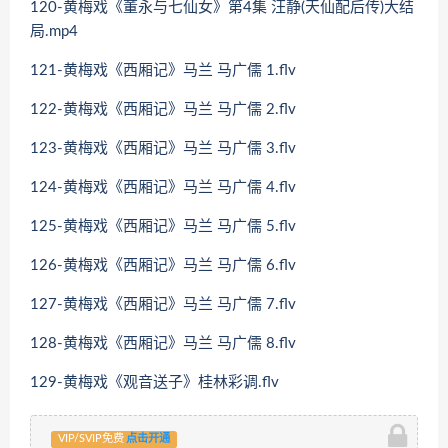
120-黄梅戏《董永与七仙女》第4集 汪静(天仙配后传)大结
局.mp4
121-黄梅戏《西厢记》马兰 马广儒 1.flv
122-黄梅戏《西厢记》马兰 马广儒 2.flv
123-黄梅戏《西厢记》马兰 马广儒 3.flv
124-黄梅戏《西厢记》马兰 马广儒 4.flv
125-黄梅戏《西厢记》马兰 马广儒 5.flv
126-黄梅戏《西厢记》马兰 马广儒 6.flv
127-黄梅戏《西厢记》马兰 马广儒 7.flv
128-黄梅戏《西厢记》马兰 马广儒 8.flv
129-黄梅戏《观音送子》桂林彩调.flv
VIP/SVIP免费
点击开通