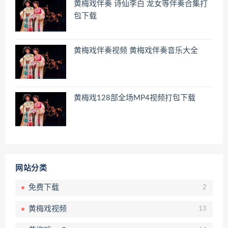
黄梅戏伴奏 诗仙李白 龙女等伴奏合集打
包下载
黄梅戏伴奏视频 黄梅戏伴奏音乐大全
黄梅戏128部全场MP4视频打包下载
网站分类
免费下载
2
黄梅戏视频
13