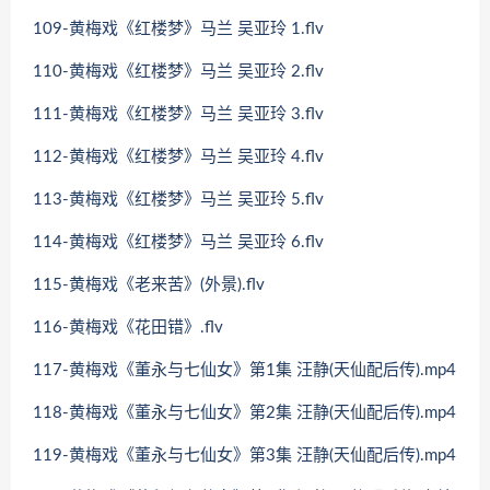
109-黄梅戏《红楼梦》马兰 吴亚玲 1.flv
110-黄梅戏《红楼梦》马兰 吴亚玲 2.flv
111-黄梅戏《红楼梦》马兰 吴亚玲 3.flv
112-黄梅戏《红楼梦》马兰 吴亚玲 4.flv
113-黄梅戏《红楼梦》马兰 吴亚玲 5.flv
114-黄梅戏《红楼梦》马兰 吴亚玲 6.flv
115-黄梅戏《老来苦》(外景).flv
116-黄梅戏《花田错》.flv
117-黄梅戏《董永与七仙女》第1集 汪静(天仙配后传).mp4
118-黄梅戏《董永与七仙女》第2集 汪静(天仙配后传).mp4
119-黄梅戏《董永与七仙女》第3集 汪静(天仙配后传).mp4