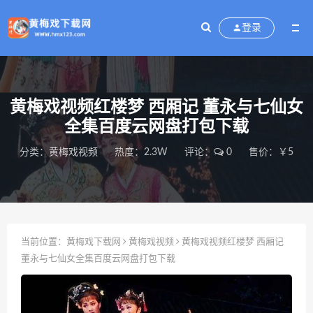
登录
黄梅戏视频红楼梦 西厢记 董永与七仙女
全集百度云网盘打包下载
分类：
黄梅戏视频
热度：2.3W
评论：
0
售价：￥5
当前位置：
黄梅戏下载网
黄梅戏视频
黄梅戏视频红楼梦 西厢记
董永与七仙女全集百度云网盘打包下载