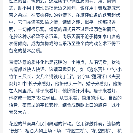
性质的宫、徵调式，还是属于小调性质的羽、角、商调
式，既不用于表现昂扬豪迈之刚烈，也洋用于表现悲戚愁
苦之柔弱，在节奏律动的驱使下，在旋律线条的跌宕起伏
中，它们充满着欢愉之情，谐谑之趣，似乎一切都很透
明，一切都很乐观，纷繁的调式只不过是增添色彩而已。
花腔这种求轻盈不求沉重，尚乐天而不沦于稳如泰山唐的
表情倾向，成为黄梅戏的音乐乃至整个黄梅戏艺术不得不
留意的基本品质。
表情达意的质朴化也是花腔的一个特点，从唱词看，状物
言情都以快人快语、诙谐逗趣见长。如《逃水荒》中“小小
竹竿三尺长，安几个铜钱响丁当”，名字叫“莲厢”和《夫妻
观灯》中“长子来看灯，他挤得头一伸。矮子来看灯，他挤
在人网里蹲。胖子来看灯，他挤得汗淋淋。瘦子来看灯，
他挤成一把筋”都是例证。从音乐看，简洁的乐汇、自然的
语势、密集型的字位安排、结合成朗朗上口的旋律，既朴
素又大方。
花腔的节奏具有民间舞蹈的律动。它用锣鼓伴奏，流畅的
“长槌”，梧合人物上场下场，“花腔二槌”、“花腔四槌”、“花