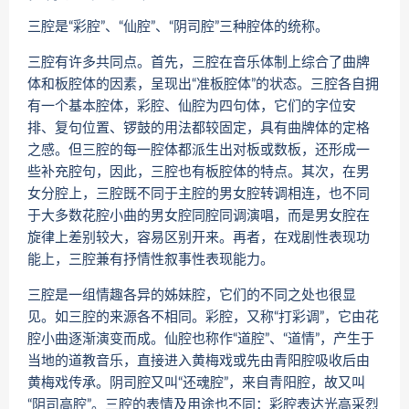
三腔是“彩腔”、“仙腔”、“阴司腔”三种腔体的统称。
三腔有许多共同点。首先，三腔在音乐体制上综合了曲牌
体和板腔体的因素，呈现出“准板腔体”的状态。三腔各自拥
有一个基本腔体，彩腔、仙腔为四句体，它们的字位安
排、复句位置、锣鼓的用法都较固定，具有曲牌体的定格
之感。但三腔的每一腔体都派生出对板或数板，还形成一
些补充腔句，因此，三腔也有板腔体的特点。其次，在男
女分腔上，三腔既不同于主腔的男女腔转调相连，也不同
于大多数花腔小曲的男女腔同腔同调演唱，而是男女腔在
旋律上差别较大，容易区别开来。再者，在戏剧性表现功
能上，三腔兼有抒情性叙事性表现能力。
三腔是一组情趣各异的姊妹腔，它们的不同之处也很显
见。如三腔的来源各不相同。彩腔，又称“打彩调”，它由花
腔小曲逐渐演变而成。仙腔也称作“道腔”、“道情”，产生于
当地的道教音乐，直接进入黄梅戏或先由青阳腔吸收后由
黄梅戏传承。阴司腔又叫“还魂腔”，来自青阳腔，故又叫
“阴司高腔”。三腔的表情及用途也不同：彩腔表达光高采烈