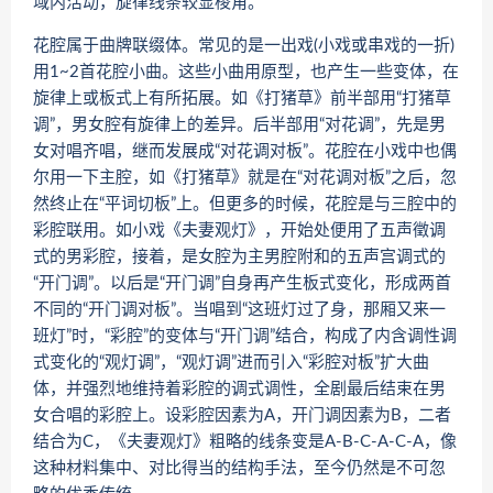
域内活动，旋律线条较显棱角。
花腔属于曲牌联缀体。常见的是一出戏(小戏或串戏的一折)
用1~2首花腔小曲。这些小曲用原型，也产生一些变体，在
旋律上或板式上有所拓展。如《打猪草》前半部用“打猪草
调”，男女腔有旋律上的差异。后半部用“对花调”，先是男
女对唱齐唱，继而发展成“对花调对板”。花腔在小戏中也偶
尔用一下主腔，如《打猪草》就是在“对花调对板”之后，忽
然终止在“平词切板”上。但更多的时候，花腔是与三腔中的
彩腔联用。如小戏《夫妻观灯》，开始处便用了五声徵调
式的男彩腔，接着，是女腔为主男腔附和的五声宫调式的
“开门调”。以后是“开门调”自身再产生板式变化，形成两首
不同的“开门调对板”。当唱到“这班灯过了身，那厢又来一
班灯”时，“彩腔”的变体与“开门调”结合，构成了内含调性调
式变化的“观灯调”，“观灯调”进而引入“彩腔对板”扩大曲
体，并强烈地维持着彩腔的调式调性，全剧最后结束在男
女合唱的彩腔上。设彩腔因素为A，开门调因素为B，二者
结合为C，《夫妻观灯》粗略的线条变是A-B-C-A-C-A，像
这种材料集中、对比得当的结构手法，至今仍然是不可忽