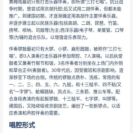
黄梅戏最初只有打击乐器伴奏，即所谓“三打七唱”。抗日战
争时期，曾尝试用京胡托腔;后又试用二胡伴奏，但都未能
推广。到建国初期，才逐渐确定用高胡作主要伴奏乐器，
并逐步建立起以民族乐器(包括高胡、二胡、琵琶、竹笛、
扬琴、唢呐、司鼓等)为主;西洋乐器(电子琴、单簧管、口琴
等)为辅的混合乐队，以增强音乐表现力。
伴奏锣鼓最初只有大锣、小锣、扁形圆鼓，被称作“三打七
唱”，即3人演奏打击乐器并参加帮腔、7人演唱。以后执堂
鼓者又兼奏竹根节和钹，3名伴奏者分别坐在上场门内外侧
和草台正中(奏鼓者)。30年代后，因受徽班和京剧影响，逐
渐移至下场的台侧。传统的锣鼓点质朴、洗练，常用的有
一、二、三、四、五、六、九槌，和十三槌半、四不粘(又
名“一字锣”)、蛤蟆跳缺、凤点头、三条箭、推公车等。配
合身段表演的有起板锣鼓、十三槌半、七字锣、叫锣等。
建国后，又陆续吸收京剧技艺，编创了一些新锣点，以适
应表演和声腔伴奏的需要。
唱腔形式