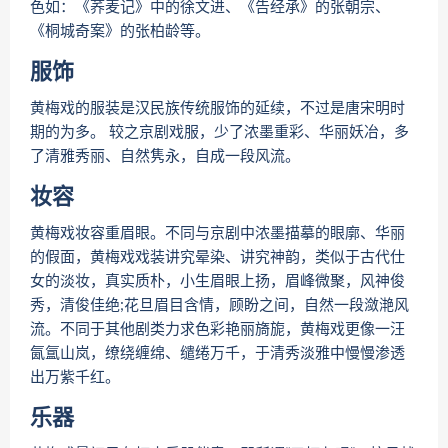
色如：《荞麦记》中的徐文进、《告经承》的张朝宗、
《桐城奇案》的张柏龄等。
服饰
黄梅戏的服装是汉民族传统服饰的延续，不过是唐宋明时
期的为多。 较之京剧戏服，少了浓墨重彩、华丽妖冶，多
了清雅秀丽、自然隽永，自成一段风流。
妆容
黄梅戏妆容重眉眼。不同与京剧中浓墨描摹的眼廓、华丽
的假面，黄梅戏戏装讲究晕染、讲究神韵，类似于古代仕
女的淡妆，真实质朴，小生眉眼上扬，眉峰微聚，风神俊
秀，清俊佳绝;花旦眉目含情，顾盼之间，自然一段潋滟风
流。不同于其他剧类力求色彩艳丽旖旎，黄梅戏更像一汪
氤氲山岚，缭绕缠绵、缱绻万千，于清秀淡雅中慢慢渗透
出万紫千红。
乐器