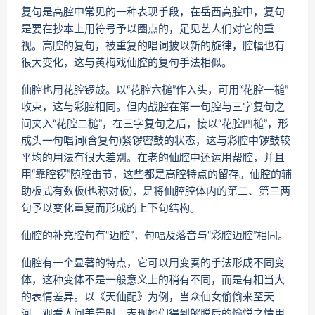
复句是高腔中常见的一种表现手段，在岳西高腔中，复句
是要在抄本上用符号予以圈点的，足见艺人们对它的重
视。高腔的复句，被重复的唱词披以新的旋律，腔幅也有
很大变化，这与黄梅戏仙腔的复句手法相似。
仙腔也用花腔锣鼓。以“花腔六槌”作入头，可用“花腔一槌”
收束，这与彩腔相同。但内战腔在第一句腔与三字复句之
间夹入“花腔二槌”，在三字复句之后，接以“花腔四槌”，形
成头一句唱词(含复句)紧锣密鼓的状态，这与彩腔中锣鼓较
平均的用法有很大差别。在老的仙腔中还运用帮腔，并且
用“靠腔锣”随腔击节，这些都是高腔特点的留存。仙腔的辅
助板式有数板(也称对板)，是将仙腔腔体内的第二、第三两
句予以变化重复而形成的上下句结构。
仙腔的补充腔句有“迈腔”，句幅及落音与“彩腔迈腔”相同。
仙腔有一个显著的特点，它可以用变奏的手法形成不同变
体，这种变体不是一般意义上的稍有不同，而是有相当大
的表情差异。以《天仙配》为例，当众仙女偷偷来至天
河，观看人间美景时，表现她们得到解脱后的愉悦之情用