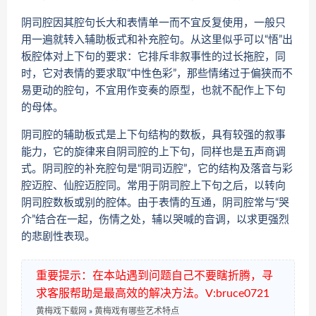
阴司腔因其腔句长大和表情单一而不宜反复使用，一般只
用一遍就转入辅助板式和补充腔句。从这里似乎可以“悟”出
板腔体对上下句的要求：它排斥非叙事性的过长拖腔，同
时，它对表情的要求取“中性色彩”，那些情绪过于偏狭而不
易更动的腔句，不宜用作变奏的原型，也就不配作上下句
的母体。
阴司腔的辅助板式是上下句结构的数板，具有较强的叙事
能力，它的旋律来自阴司腔的上下句，同样也是五声商调
式。阴司腔的补充腔句是“阴司迈腔”，它的结构及落音与彩
腔迈腔、仙腔迈腔同。常用于阴司腔上下句之后，以转向
阴司腔数板或别的腔体。由于表情的互通，阴司腔常与“哭
介”结合在一起，伤情之处，辅以哭喊的音调，以求更强烈
的悲剧性表现。
重要提示：在本站遇到问题自己不要瞎折腾，寻
求客服帮助是最高效的解决方法。V:bruce0721
黄梅戏下载网
»
黄梅戏有哪些艺术特点