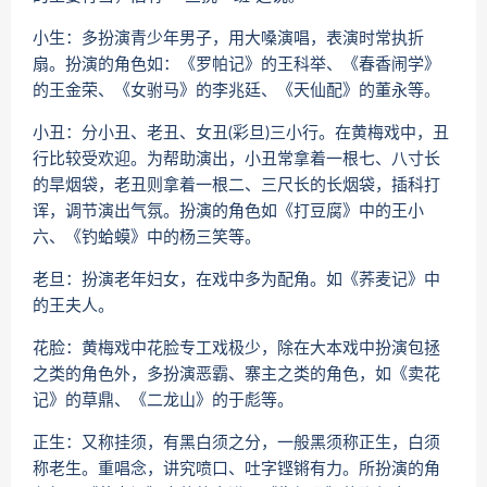
小生：多扮演青少年男子，用大嗓演唱，表演时常执折
扇。扮演的角色如：《罗帕记》的王科举、《春香闹学》
的王金荣、《女驸马》的李兆廷、《天仙配》的董永等。
小丑：分小丑、老丑、女丑(彩旦)三小行。在黄梅戏中，丑
行比较受欢迎。为帮助演出，小丑常拿着一根七、八寸长
的旱烟袋，老丑则拿着一根二、三尺长的长烟袋，插科打
诨，调节演出气氛。扮演的角色如《打豆腐》中的王小
六、《钓蛤蟆》中的杨三笑等。
老旦：扮演老年妇女，在戏中多为配角。如《荞麦记》中
的王夫人。
花脸：黄梅戏中花脸专工戏极少，除在大本戏中扮演包拯
之类的角色外，多扮演恶霸、寨主之类的角色，如《卖花
记》的草鼎、《二龙山》的于彪等。
正生：又称挂须，有黑白须之分，一般黑须称正生，白须
称老生。重唱念，讲究喷口、吐字铿锵有力。所扮演的角