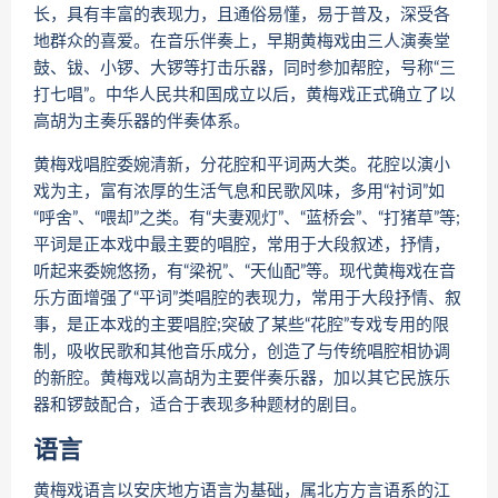
长，具有丰富的表现力，且通俗易懂，易于普及，深受各
地群众的喜爱。在音乐伴奏上，早期黄梅戏由三人演奏堂
鼓、钹、小锣、大锣等打击乐器，同时参加帮腔，号称“三
打七唱”。中华人民共和国成立以后，黄梅戏正式确立了以
高胡为主奏乐器的伴奏体系。
黄梅戏唱腔委婉清新，分花腔和平词两大类。花腔以演小
戏为主，富有浓厚的生活气息和民歌风味，多用“衬词”如
“呼舍”、“喂却”之类。有“夫妻观灯”、“蓝桥会”、“打猪草”等;
平词是正本戏中最主要的唱腔，常用于大段叙述，抒情，
听起来委婉悠扬，有“梁祝”、“天仙配”等。现代黄梅戏在音
乐方面增强了“平词”类唱腔的表现力，常用于大段抒情、叙
事，是正本戏的主要唱腔;突破了某些“花腔”专戏专用的限
制，吸收民歌和其他音乐成分，创造了与传统唱腔相协调
的新腔。黄梅戏以高胡为主要伴奏乐器，加以其它民族乐
器和锣鼓配合，适合于表现多种题材的剧目。
语言
黄梅戏语言以安庆地方语言为基础，属北方方言语系的江