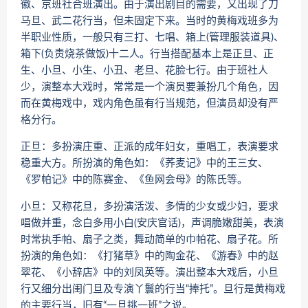
徽、京班社合班演出。由于演出剧目的需要，又出现了刀
马旦、武二花行当，但未固定下来。当时的黄梅戏班多为
半职业性质，一般只有三打、七唱、箱上(管理服装道具)、
箱下(负责烧茶做饭)十二人。行当搭配基本上是正旦、正
生、小旦、小生、小丑、老旦、花脸七行。由于班社人
少，演整本大戏时，常常是一个演员要兼扮几个角色，因
而在黄梅戏中，戏内角色虽有行当规范，但演员却没有严
格分行。
正旦：多扮演庄重、正派的成年妇女，重唱工，表演要求
稳重大方。所扮演的角色如：《荞麦记》中的王三女、
《罗帕记》中的陈赛金、《鱼网会母》的陈氏等。
小旦：又称花旦，多扮演活泼、多情的少女或少妇，要求
唱做并重，念白多用小白(安庆官话)，声调脆嫩甜美，表演
时常执手帕、扇子之类，舞动简单的巾帕花、扇子花。所
扮演的角色如：《打猪草》中的陶金花、《游春》中的赵
翠花、《小辞店》中的刘凤英等。演出整本大戏后，小旦
行又细分出闺门旦及专演丫鬟的行当“捧托”。旦行是黄梅戏
的主要行当，旧有“一旦挑一班”之说。