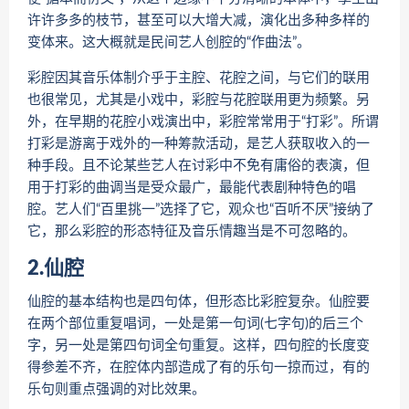
许许多多的枝节，甚至可以大增大减，演化出多种多样的
变体来。这大概就是民间艺人创腔的“作曲法”。
彩腔因其音乐体制介乎于主腔、花腔之间，与它们的联用
也很常见，尤其是小戏中，彩腔与花腔联用更为频繁。另
外，在早期的花腔小戏演出中，彩腔常常用于“打彩”。所谓
打彩是游离于戏外的一种筹款活动，是艺人获取收入的一
种手段。且不论某些艺人在讨彩中不免有庸俗的表演，但
用于打彩的曲调当是受众最广，最能代表剧种特色的唱
腔。艺人们“百里挑一”选择了它，观众也“百听不厌”接纳了
它，那么彩腔的形态特征及音乐情趣当是不可忽略的。
2.仙腔
仙腔的基本结构也是四句体，但形态比彩腔复杂。仙腔要
在两个部位重复唱词，一处是第一句词(七字句)的后三个
字，另一处是第四句词全句重复。这样，四句腔的长度变
得参差不齐，在腔体内部造成了有的乐句一掠而过，有的
乐句则重点强调的对比效果。