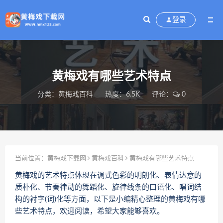
登录
黄梅戏有哪些艺术特点
分类：
黄梅戏百科
热度：6.5K
评论：
0
当前位置：
黄梅戏下载网
黄梅戏百科
黄梅戏有哪些艺术特点
黄梅戏的艺术特点体现在调式色彩的明朗化、表情达意的
质朴化、节奏律动的舞蹈化、旋律线条的口语化、唱词结
构的衬字(词)化等方面，以下是小编精心整理的黄梅戏有哪
些艺术特点，欢迎阅读，希望大家能够喜欢。