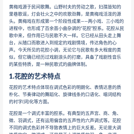
黄梅戏源于民间歌舞。山野村夫的劳动之歌，妇孺皆知的
里巷歌谣，灯会社火之中的欢歌劲舞，是黄梅戏活泼的源
头。黄梅戏在形成第一个阶段性成果——两小戏、三小戏的
进程中，也形成了百余首小曲杂调的“花腔”腔系。花腔从民
歌中来，但作用已与民歌不大一样。它已经从田头走上舞
台，从随口而歌进入到规定的戏剧情境，传达角色的心
声。今天所见的花腔小调，无论它与民歌有多大程度的类
似，但它确已经历过戏剧浪头的打磨，具备了戏剧性音乐
的某些特质，是一种民歌式的曲牌体制。
1.花腔的艺术特点
花腔的艺术特点体现在调式色彩的明朗化、表情达意的质
朴化、节奏律动的舞蹈化、旋律线条的口语化、唱词结构
的衬字(词)化等方面。
花腔是一个调式丰富的腔系。有典型的五声宫、商、角、
徵、羽调式，还有运用偏音的五声性的六声调式等。花腔
不同的调式色彩并不导致表情上的巨大反差。无论是大调