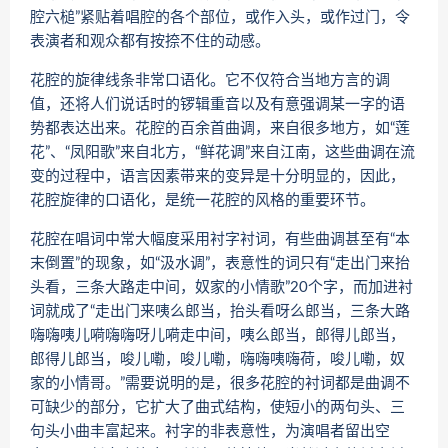
腔六槌”紧贴着唱腔的各个部位，或作入头，或作过门，令
表演者和观众都有按捺不住的动感。
花腔的旋律线条非常口语化。它不仅符合当地方言的调
值，还将人们说话时的锣辑重音以及有意强调某一字的语
势都表达出来。花腔的百余首曲调，来自很多地方，如“莲
花”、“凤阳歌”来自北方，“鲜花调”来自江南，这些曲调在流
变的过程中，语言因素带来的变异是十分明显的，因此，
花腔旋律的口语化，是统一花腔的风格的重要环节。
花腔在唱词中常大幅度采用衬字衬词，有些曲调甚至有“本
末倒置”的现象，如“汲水调”，表意性的词只有“走出门来抬
头看，三条大路走中间，奴家的小情歌”20个字，而加进衬
词就成了“走出门来咦么郎当，抬头看呀么郎当，三条大路
嗨嗨咦儿嗬嗨嗨呀儿嗬走中间，咦么郎当，郎得儿郎当，
郎得儿郎当，唆儿嘞，唆儿嘞，嗨嗨咦嗨荷，唆儿嘞，奴
家的小情哥。”需要说明的是，很多花腔的衬词都是曲调不
可缺少的部分，它扩大了曲式结构，使短小的两句头、三
句头小曲丰富起来。衬字的非表意性，为演唱者留出空