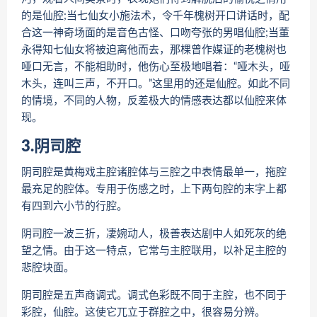
的是仙腔;当七仙女小施法术，令千年槐树开口讲话时，配
合这一神奇场面的是音色古怪、口吻夸张的男唱仙腔;当董
永得知七仙女将被迫离他而去，那棵曾作媒证的老槐树也
哑口无言，不能相助时，他伤心至极地唱着：“哑木头，哑
木头，连叫三声，不开口。”这里用的还是仙腔。如此不同
的情境，不同的人物，反差极大的情感表达都以仙腔来体
现。
3.阴司腔
阴司腔是黄梅戏主腔诸腔体与三腔之中表情最单一，拖腔
最充足的腔体。专用于伤感之时，上下两句腔的末字上都
有四到六小节的行腔。
阴司腔一波三折，凄婉动人，极善表达剧中人如死灰的绝
望之情。由于这一特点，它常与主腔联用，以补足主腔的
悲腔块面。
阴司腔是五声商调式。调式色彩既不同于主腔，也不同于
彩腔，仙腔。这使它兀立于群腔之中，很容易分辨。