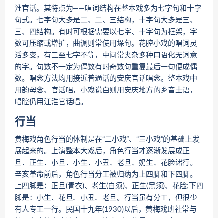
淮官话。其特点为——唱词结构在整本戏多为七字句和十字
句式。七字句大多是二、二、三结构，十字句大多是三、
三、四结构。有时可根据需要以七字、十字句为框架，字
数可压缩或增扩，曲调则常使用垛句。花腔小戏的唱词灵
活多变，有三至七字不等，中间常夹杂多种口语化无词意
的字。句数不一定为偶数有时奇数句重复最后一句便成偶
数。唱念方法均用接近普通话的安庆官话唱念。整本戏中
用韵母念、官话唱，小戏说白则用安庆地方的乡音土语，
唱腔仍用江淮官话唱。
行当
黄梅戏角色行当的体制是在“二小戏”、“三小戏”的基础上发
展起来的。上演整本大戏后，角色行当才逐渐发展成正
旦、正生、小旦、小生、小丑、老旦、奶生、花脸诸行。
辛亥革命前后，角色行当分工被归纳为上四脚和下四脚。
上四脚是：正旦(青衣)、老生(白须)、正生(黑须)、花脸;下四
脚是：小生、花旦、小丑、老旦。行当虽有分工，但很少
有人专工一行。民国十九年(1930)以后，黄梅戏班社常与