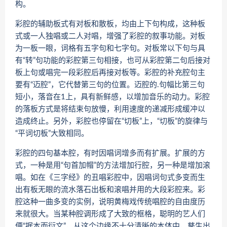
构。
彩腔的辅助板式有对板和散板，均由上下句构成，这种板
式或一人独唱或二人对唱，增强了彩腔的叙事功能。对板
为一板一眼，词格有五字句和七字句。对板常以下句与具
有“转”句功能的彩腔第三句相接，也可从彩腔第二句后接对
板上句或唱完一段彩腔后再接对板等。彩腔的补充腔句主
要有“迈腔”，它代替第三句的位置。迈腔的.句幅比第三句
短小，落音在1上，具有新鲜感，以增加音乐的动力。彩腔
的落板方式是将结束句放慢，利用速度的递减形成缓冲以
造成终止。另外，彩腔也停留在“切板”上，“切板”的旋律与
“平词切板”大致相同。
彩腔的四句基本腔，有时因唱词增多而有扩展。扩展的方
式，一种是用“句首加帽”的方法增加行腔，另一种是增加滚
唱。如在《三字经》的丑唱彩腔中，因唱词句式多变而生
出有板无眼的流水落石出板和滚唱并用的大段彩腔来。彩
腔这种一曲多变的实例，说明黄梅戏传统唱腔的自由度历
来就很大。当某种腔调形成了大致的框格，聪明的艺人们
便“据本而衍文”，从这个边缘不十分清晰的本体中，孳生出