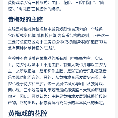
黄梅戏唱腔有三种形式：主腔、花腔、三腔(“彩腔”、“仙
腔”、“阴司腔”三种腔体的统称。
黄梅戏的主腔
主腔是黄梅戏传统唱腔中最具戏剧性表现力的一个腔系。
它以板式变化体(或称板腔体)为音乐结构的原则，正是这一
主要特点使它区别于曲牌联缀体(或称曲牌体)的“花腔”以及
兼有两种体制特征的“三腔”。
主腔并不意味着在黄梅戏的所有剧目中每每为主。实际
上，花腔小戏基本上不用主腔，有些大戏也并非以主腔为
主，之所以把这一腔系称作主腔，是就它的音乐形态及音
乐表现功能而言的。另外，从黄梅戏音乐发展史来看，主
腔也晚于花腔和三腔。这一发展过程又与剧目从独角戏、
两小戏、三小戏发展到串戏而最终能演整本大戏的历程相
吻合。因此，可以认为：主腔是黄梅戏发展到成熟阶段的
产物。它的出现，标志着黄梅戏音乐的基本风格的框定。
黄梅戏的花腔