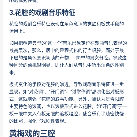
略的优秀传统。
3.花腔的戏剧音乐特征
花腔的戏剧音乐特征表现在角色意识的觉醒和板式手段的
运用上。
如果把塑造典型的“这一个”音乐形象定位在戏曲音乐表现的
最高层次，那么，居中的是程式化的行当唱腔，而处于最
下层的是角色意识初萌的产物——简单的男女分腔。导致这
种区分的动机很明显，即让人们从音乐中听出角色的性别
来。
板式变化的手段对花腔的渗透，导致戏剧音乐特征进一步
显现。如“对花调”、“开门调”、“讨学俸调”都演化出对板形
式，这就增强了花腔的叙事功能。另外，被认为是青阳腔
主要特色的滚调，也以滚板形式进入花腔，如“开门调”于一
板一眼中夹入有板无眼的滚板唱腔，使音乐有了疏密快慢
的比照，强化了戏剧性表现。
黄梅戏的三腔