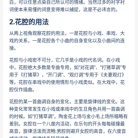
白，可以任意点染自己所认可的情绪。当然过多的衬字衬
词使本来易懂的词意变得难以捕捉，这是不必讳言的。
2.花腔的用法
从两上视角观察花腔的用法，一是花腔与小戏、串戏、大
戏的关系，一是花腔各个小曲的自身变化以及小曲间的连
接。
花腔与小戏密不可分，它几乎是小戏的代名词。在小戏
中，花腔绝大多数是专曲专用，如“对花调”、“打猪草调”专
用于《打猪草》，“开门调”、“观灯调”专用于《夫妻观灯》
等。花腔在串戏中的使用情形与小戏类似。在大戏中，花
腔仅作插曲。
花腔的某一首曲调自身的变化，主要是旋律线的变化。这
种变化常常发生在小戏或串戏中的生旦角色共用一首曲调
的时候。如“打猪草调”，陶金花上场与金小毛上场所唱略有
差别。女腔在一个八度内活动，在乐句的开头每每碰撞最
高音，旋律活泼而流畅;男腔则避开女腔的高音，在六度音