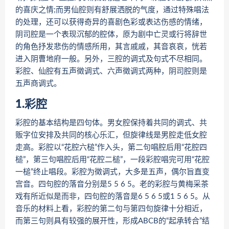
的喜庆之情;而男仙腔则有舒展洒脱的气度，通过特殊唱法
的处理，还可以获得奇异的喜剧色彩或表达伤感的情绪，
阴司腔是一个表现沉郁的腔体，原为剧中亡灵或行将辞世
的角色抒发悲伤的情感所用，其言戚戚，其音哀哀，恍若
进入阴曹地府一般。另外，三腔的调式及句式不尽相同。
彩腔、仙腔有五声徵调式、六声徵调式两种，阴司腔则是
五声商调式。
1.彩腔
彩腔的基本结构是四句体。男女腔保持着共同的调式、共
贩字位安排及共同的核心乐汇，但旋律线是男腔走低女腔
走高。彩腔以“花腔六槌”作入头，第二句唱腔后用“花腔四
槌”，第三句唱腔后用“花腔二槌”，一段彩腔唱完可用“花腔
一槌”终止唱段。彩腔为徵调式，大多是五声，偶尔旨直变
宫音。四句腔的落音分别是5 5 6 5。老的彩腔与黄梅采茶
戏有所近似是而非，四句腔的落音是6 5 6 5或1 5 6 5。从
音乐的材料上看，彩腔的第二句与第四句旋律十分相近，
而第三句则具有较强的展开性，形成ABCB的“起承转合”结