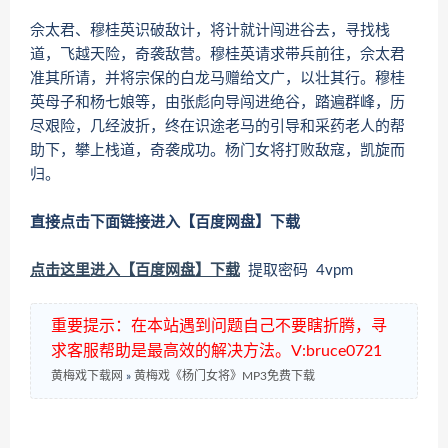
佘太君、穆桂英识破敌计，将计就计闯进谷去，寻找栈
道，飞越天险，奇袭敌营。穆桂英请求带兵前往，佘太君
准其所请，并将宗保的白龙马赠给文广，以壮其行。穆桂
英母子和杨七娘等，由张彪向导闯进绝谷，踏遍群峰，历
尽艰险，几经波折，终在识途老马的引导和采药老人的帮
助下，攀上栈道，奇袭成功。杨门女将打败敌寇，凯旋而
归。
直接点击下面链接进入【百度网盘】下载
点击这里进入【百度网盘】下载
提取密码 4vpm
重要提示：在本站遇到问题自己不要瞎折腾，寻
求客服帮助是最高效的解决方法。V:bruce0721
黄梅戏下载网
»
黄梅戏《杨门女将》MP3免费下载