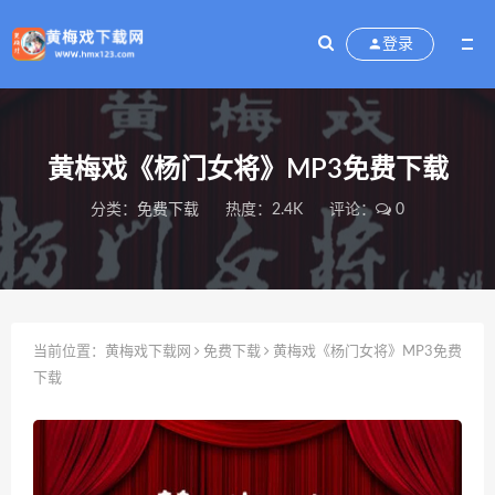
登录
黄梅戏《杨门女将》MP3免费下载
分类：
免费下载
热度：2.4K
评论：
0
当前位置：
黄梅戏下载网
免费下载
黄梅戏《杨门女将》MP3免费
下载