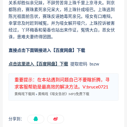
关系却胜似亲兄妹，不辞劳苦背上珠千里上京寻夫。到京
都陈府，赛珠素死亲兄呆大，将上珠针成哑巴。上珠逃到
陈光祖面前告状，赛珠反诬她毒死亲兄。哑女有口难辩。
幸掌忠及时赶到喊冤，并为哑女解开哑穴，上珠控诉被害
经过，丫环梅香和菊香也站出来作证，冤情大白，恶女伏
诛，患难夫妻终得团圆。
直接点击下面链接进入【百度网盘】下载
点击这里进入【百度网盘】下载
提取密码 bszw
重要提示：在本站遇到问题自己不要瞎折腾，寻
求客服帮助是最高效的解决方法。V:bruce0721
黄梅戏下载网
»
黄梅戏《哑女告状》MP3免费下载
分享到：